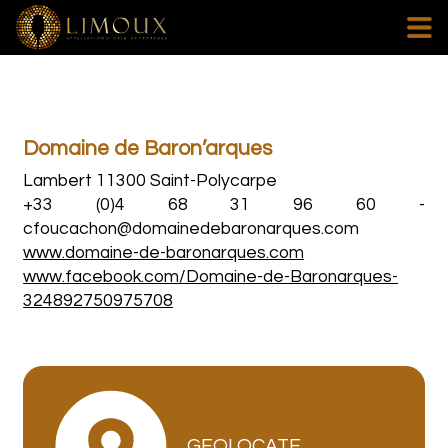
Domaine de Baron’arques
Lambert 11300 Saint-Polycarpe
+33 (0)4 68 31 96 60
-
cfoucachon@domainedebaronarques.com
www.domaine-de-baronarques.com
www.facebook.com/Domaine-de-Baronarques-
324892750975708
GEOLOCATE